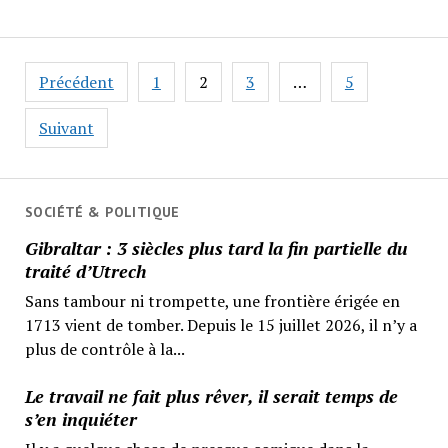
Pagination
Précédent
1
2
3
…
5
des
publications
Suivant
SOCIÉTÉ & POLITIQUE
Gibraltar : 3 siècles plus tard la fin partielle du
traité d’Utrech
Sans tambour ni trompette, une frontière érigée en
1713 vient de tomber. Depuis le 15 juillet 2026, il n’y a
plus de contrôle à la...
Le travail ne fait plus rêver, il serait temps de
s’en inquiéter