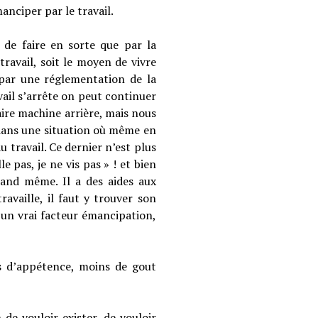
anciper par le travail.
d de faire en sorte que par la
ravail, soit le moyen de vivre
par une réglementation de la
vail s’arrête on peut continuer
faire machine arrière, mais nous
r dans une situation où même en
 travail. Ce dernier n’est plus
e pas, je ne vis pas » ! et bien
uand même. Il a des aides aux
availle, il faut y trouver son
t un vrai facteur émancipation,
ns d’appétence, moins de gout
 de vouloir exister, de vouloir