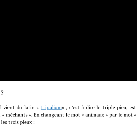
 ?
l vient du latin «
tripalium
« , c’est à dire le triple pieu, 
nt « méchants ». En changeant le mot « animaux » par le mot «
les trois pieux :