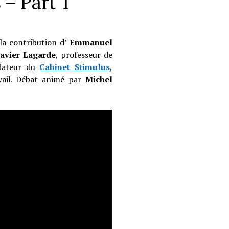
 – Part 1
la contribution d’
Emmanuel
avier Lagarde
, professeur de
ndateur du
Cabinet Stimulus
,
avail. Débat animé par
Michel