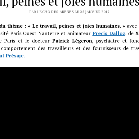
il, peines et joies humaines
PAR L'ECHO DES ARÈNES LE 25 JANVIER 2017
u thème : « Le travail, peines et joies humaines. »
avec 
ersité Paris Ouest Nanterre et animateur
Precis Dalloz
, de
X
e Paris et le docteur
Patrick Légeron
, psychiatre et fo
e comportement des travailleurs et des fournisseurs de tr
tut Présaje.