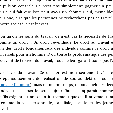
ne pulsion centrale. Ce n’est pas simplement gagner un peu 
e. Ce qui fait que l’on peut avoir un chômeur qui, même bie
e. Donc, dire que les personnes ne recherchent pas de travai
notre société, c’est inexact.
n qu’on les gens du travail, ce n’est pas la nécessité de trav
omme un droit ! Un droit revendiqué. Le droit au travail e
n des droits fondamentaux des individus comme le droit à l
iversels pour un homme. D’où toute la problématique des per
essayent de trouver du travail, nous ne leur garantissons pas l’
vis à vis du travail. Ce dernier est non seulement véc
 épanouissement, de réalisation de soi, au delà de fournir
oins de l’homme
), mais en même temps, depuis quelques déce
’individu mais pas le seul, aujourd’hui il a apparait comm
qu’ils exigent autant quantitativement que qualitativement, ma
 comme la vie personnelle, familiale, sociale et les jeu
vail.