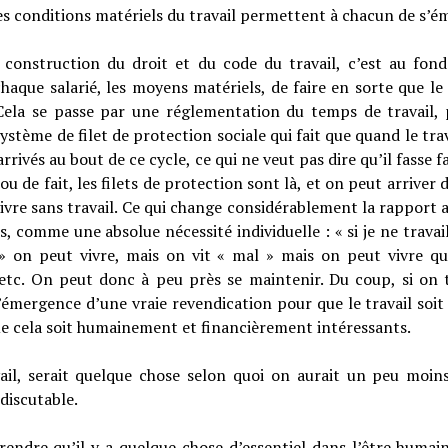
 les conditions matériels du travail permettent à chacun de s’ém
a construction du droit et du code du travail, c’est au fon
aque salarié, les moyens matériels, de faire en sorte que le t
Cela se passe par une réglementation du temps de travail, 
stème de filet de protection sociale qui fait que quand le tra
rivés au bout de ce cycle, ce qui ne veut pas dire qu’il fasse 
u de fait, les filets de protection sont là, et on peut arrive
vivre sans travail. Ce qui change considérablement la rapport au
s, comme une absolue nécessité individuelle : « si je ne travaill
s » on peut vivre, mais on vit « mal » mais on peut vivre q
tc. On peut donc à peu près se maintenir. Du coup, si on tr
l’émergence d’une vraie revendication pour que le travail soi
e cela soit humainement et financièrement intéressants.
vail, serait quelque chose selon quoi on aurait un peu moi
discutable.
rendre qu’il y a quelque chose d’essentiel dans l’être humain