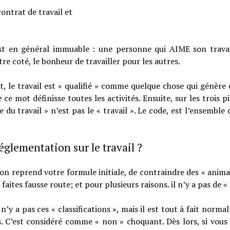
contrat de travail et
 est en général immuable : une personne qui AIME son travai
tre coté, le bonheur de travailler pour les autres.
, le travail est « qualifié » comme quelque chose qui génère 
 ce mot définisse toutes les activités. Ensuite, sur les trois p
du travail » n’est pas le « travail ». Le code, est l’ensembl
 réglementation sur le travail ?
 si on reprend votre formule initiale, de contraindre des « ani
aites fausse route; et pour plusieurs raisons. il n’y a pas de «
 n’y a pas ces « classifications », mais il est tout à fait nor
. C’est considéré comme « non » choquant. Dès lors, si vous