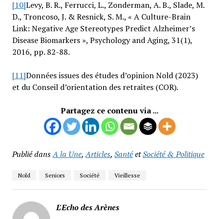
[10]
Levy, B. R., Ferrucci, L., Zonderman, A. B., Slade, M.
D., Troncoso, J. & Resnick, S. M., « A Culture-Brain
Link: Negative Age Stereotypes Predict Alzheimer’s
Disease Biomarkers », Psychology and Aging, 31(1),
2016, pp. 82-88.
[11]
Données issues des études d’opinion Nold (2023)
et du Conseil d’orientation des retraites (COR).
Partagez ce contenu via ...
Publié dans
A la Une
,
Articles
,
Santé
et
Société & Politique
Nold
Seniors
Société
Vieillesse
L'Echo des Arènes