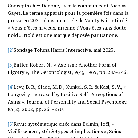
Concepts chez Danone, avec le communicant Nicolas
Gayet. Le terme apparaît pour la première fois dans la
presse en 2021, dans un article de Vanity Fair intitulé
« Vous n’êtes ni vieux, ni jeune ? Vous êtes sans doute
nold ». Nold est une marque déposée par Danone.
[2]
Sondage Toluna Harris Interactive, mai 2023.
[3]
Butler, Robert N., « Age-ism: Another Form of
Bigotry », The Gerontologist, 9(4), 1969, pp. 243-246.
[4]
Levy, B. R., Slade, M. D., Kunkel, S. R. & Kasl, S. V., «
Longevity Increased by Positive Self-Perceptions of
Aging », Journal of Personality and Social Psychology,
83(2), 2002, pp. 261-270.
[5]
Revue systématique citée dans Belmin, Joël, «
Vieillissement, stéréotypes et implications », Soins