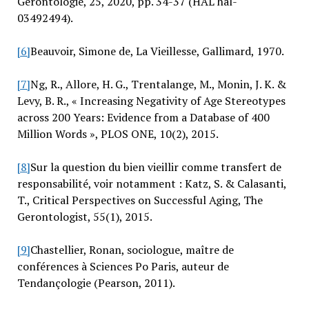
Gérontologie, 25, 2020, pp. 34-37 (HAL hal-
03492494).
[6]
Beauvoir, Simone de, La Vieillesse, Gallimard, 1970.
[7]
Ng, R., Allore, H. G., Trentalange, M., Monin, J. K. &
Levy, B. R., « Increasing Negativity of Age Stereotypes
across 200 Years: Evidence from a Database of 400
Million Words », PLOS ONE, 10(2), 2015.
[8]
Sur la question du bien vieillir comme transfert de
responsabilité, voir notamment : Katz, S. & Calasanti,
T., Critical Perspectives on Successful Aging, The
Gerontologist, 55(1), 2015.
[9]
Chastellier, Ronan, sociologue, maître de
conférences à Sciences Po Paris, auteur de
Tendançologie (Pearson, 2011).