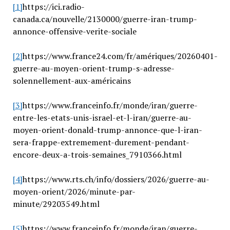
[1]
https://ici.radio-
canada.ca/nouvelle/2130000/guerre-iran-trump-
annonce-offensive-verite-sociale
[2]
https://www.france24.com/fr/amériques/20260401-
guerre-au-moyen-orient-trump-s-adresse-
solennellement-aux-américains
[3]
https://www.franceinfo.fr/monde/iran/guerre-
entre-les-etats-unis-israel-et-l-iran/guerre-au-
moyen-orient-donald-trump-annonce-que-l-iran-
sera-frappe-extremement-durement-pendant-
encore-deux-a-trois-semaines_7910366.html
[4]
https://www.rts.ch/info/dossiers/2026/guerre-au-
moyen-orient/2026/minute-par-
minute/29203549.html
[5]
https://www.franceinfo.fr/monde/iran/guerre-