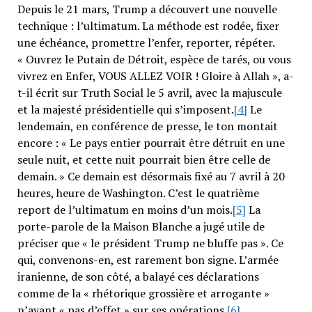
Depuis le 21 mars, Trump a découvert une nouvelle
technique : l’ultimatum. La méthode est rodée, fixer
une échéance, promettre l’enfer, reporter, répéter.
« Ouvrez le Putain de Détroit, espèce de tarés, ou vous
vivrez en Enfer, VOUS ALLEZ VOIR ! Gloire à Allah », a-
t-il écrit sur Truth Social le 5 avril, avec la majuscule
et la majesté présidentielle qui s’imposent.
[4]
Le
lendemain, en conférence de presse, le ton montait
encore : « Le pays entier pourrait être détruit en une
seule nuit, et cette nuit pourrait bien être celle de
demain. » Ce demain est désormais fixé au 7 avril à 20
heures, heure de Washington. C’est le quatrième
report de l’ultimatum en moins d’un mois.
[5]
La
porte-parole de la Maison Blanche a jugé utile de
préciser que « le président Trump ne bluffe pas ». Ce
qui, convenons-en, est rarement bon signe. L’armée
iranienne, de son côté, a balayé ces déclarations
comme de la « rhétorique grossière et arrogante »
n’ayant « pas d’effet » sur ses opérations.
[6]