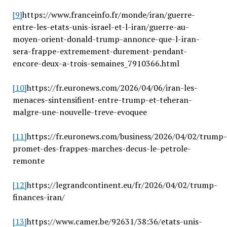
[9]
https://www.franceinfo.fr/monde/iran/guerre-
entre-les-etats-unis-israel-et-l-iran/guerre-au-
moyen-orient-donald-trump-annonce-que-l-iran-
sera-frappe-extremement-durement-pendant-
encore-deux-a-trois-semaines_7910366.html
[10]
https://fr.euronews.com/2026/04/06/iran-les-
menaces-sintensifient-entre-trump-et-teheran-
malgre-une-nouvelle-treve-evoquee
[11]
https://fr.euronews.com/business/2026/04/02/trump-
promet-des-frappes-marches-decus-le-petrole-
remonte
[12]
https://legrandcontinent.eu/fr/2026/04/02/trump-
finances-iran/
[13]
https://www.camer.be/92631/38:36/etats-unis-