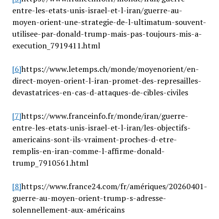
entre-les-etats-unis-israel-et-l-iran/guerre-au-
moyen-orient-une-strategie-de-l-ultimatum-souvent-
utilisee-par-donald-trump-mais-pas-toujours-mis-a-
execution_7919411.html
[6]
https://www.letemps.ch/monde/moyenorient/en-
direct-moyen-orient-l-iran-promet-des-represailles-
devastatrices-en-cas-d-attaques-de-cibles-civiles
[7]
https://www.franceinfo.fr/monde/iran/guerre-
entre-les-etats-unis-israel-et-l-iran/les-objectifs-
americains-sont-ils-vraiment-proches-d-etre-
remplis-en-iran-comme-l-affirme-donald-
trump_7910561.html
[8]
https://www.france24.com/fr/amériques/20260401-
guerre-au-moyen-orient-trump-s-adresse-
solennellement-aux-américains